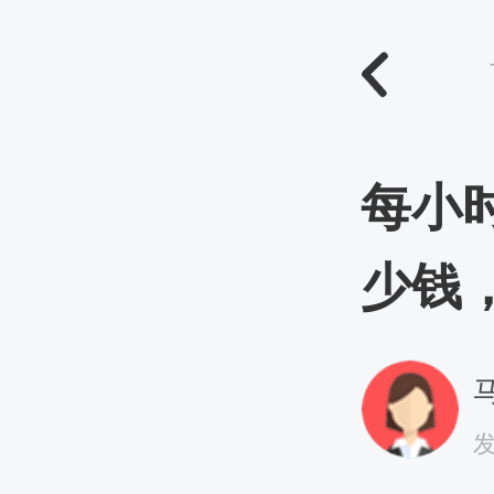
每小时
少钱
马
发