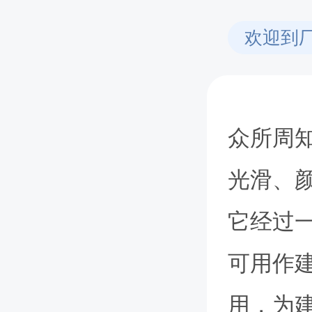
欢迎到
众所周
光滑、
它经过
可用作
用，为