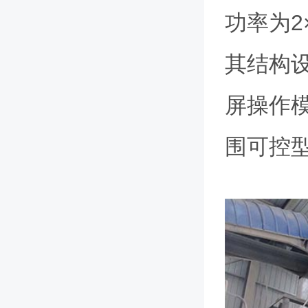
功率为2
其结构
屏操作
围可控