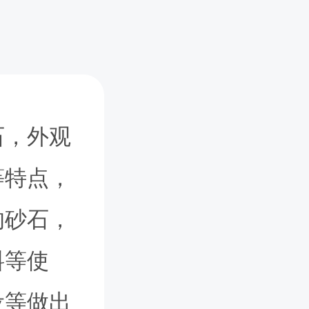
石，外观
等特点，
的砂石，
料等使
设等做出