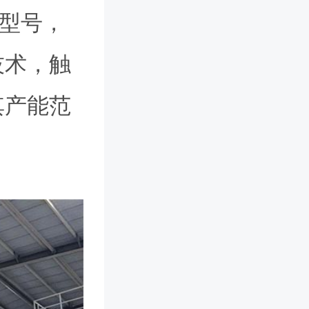
等型号，
技术，触
其产能范