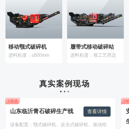
移动颚式破碎机
履带式移动破碎站
进料粒度：≤800mm
进料粒度：视工艺而定
真实案例现场
1/精选
2/
山东临沂青石破碎生产线
查看详情
设备配置：颚式破碎机、反击式破碎机、振动给