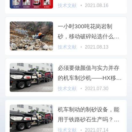
技术文献
2021.08.16
一小时300吨花岗岩制
砂，移动破碎站选什么制
砂机用
技术文献
2021.08.13
必须要做颜值与实力并存
的机车制沙机——HX移动
制砂机，就是美！
技术文献
2021.07.30
机车制动的制砂设备，能
用于铁路砂石生产吗？能
满足多大规模制砂使用？
技术文献
2021.07.14