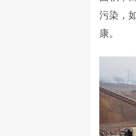
污染，
康。