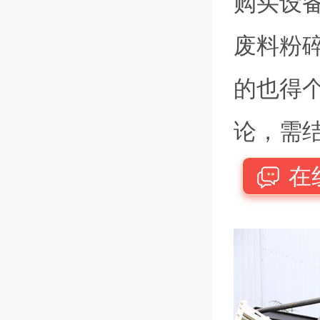
购买设
废料粉
的也得
论，需
在