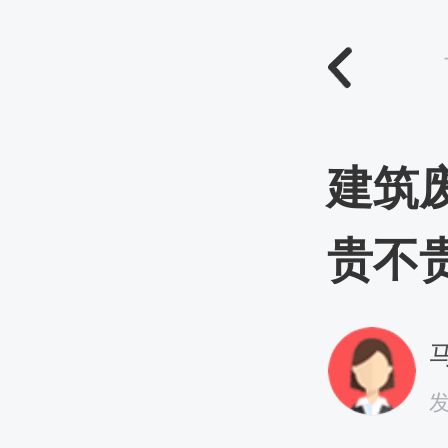
建筑
贵不
马
发