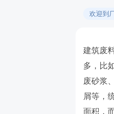
欢迎到
建筑废
多，比
废砂浆
屑等，
面积，