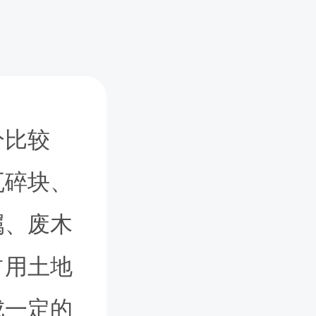
分比较
瓦碎块、
属、废木
占用土地
成一定的