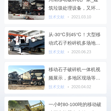
筑垃圾处理设备，又环保
又赚钱
技术文献
2021.03.10
从-30℃到45℃！大型移
动式石子粉碎机多场地施
工工况详解！
技术文献
2020.06.23
移动石子破碎机一体机视
频展示，多地区现场等你
来考察
技术文献
2020.04.02
一小时80-100吨的移动破