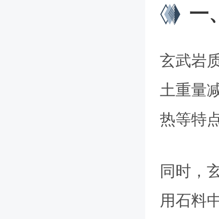
一
玄武岩
土重量
热等特
同时，
用石料