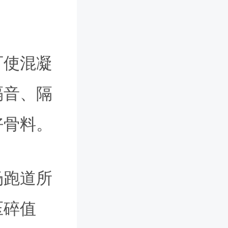
可使混凝
隔音、隔
好骨料。
场跑道所
压碎值