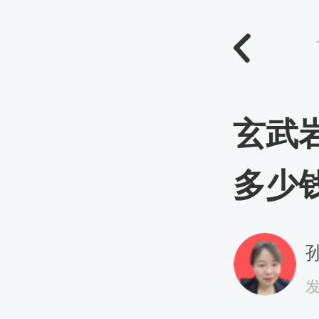
玄武岩
多少
孙
发