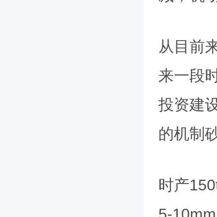
从目前
来一段
投资建
的机制
时产150
5-10m