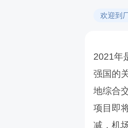
欢迎到
2021
强国的
地综合交
项目即
减，机