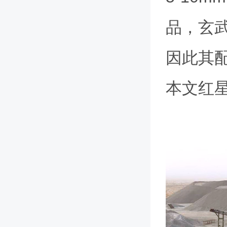
品，玄
因此其
本文红