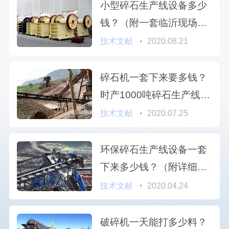
小型碎石生产线设备多少
钱？（附一套临沂现场碎
石流程详解）
技术文献
2020.08.21
碎石机一套下来要多钱？
时产1000吨碎石生产线作
业视频
技术文献
2020.07.25
环保碎石生产线设备一套
下来多少钱？（附详细破
碎设备方案配置及流程视
技术文献
2020.04.24
频）
破碎机一天能打多少料？