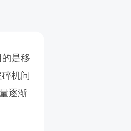
用的是移
破碎机问
求量逐渐