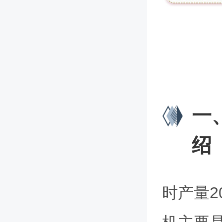
一
绍
时产量2