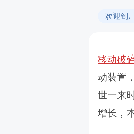
欢迎到
移动破
动装置
世一来时
增长，