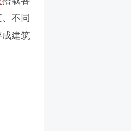
破
搭载各
度、不同
碎成建筑