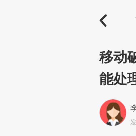
移动
能处
李
发