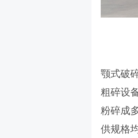
颚式破
粗碎设
粉碎成
供规格