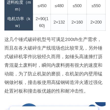
进料粒度（m
≤450
≤480
≤500
≤550
m）
电机功率（k
2×90(1
2×132
2×160
2×200
w）
60)
这几个锤式破碎机型号可满足200t/h生产需求，
而且在各大破碎生产线现场也比较常见，另外锤
式破碎机零件比较经久而用，如锤头高速捶打沥
青混凝土废料时，瞬间内废料拥有很大的速度和
动能，为了防止机架的磨损，在机架的内壁用锰
钢做衬板，撞击板使用高猛钢铸造淬火通过强化
处置衬板和撞击板优越的性和耐冲击性。