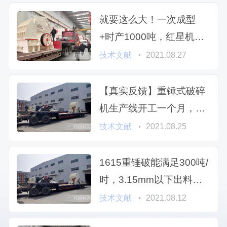
就要这么大！一次成型
+时产1000吨，红星机器
重锤破碎机性价比之星
技术文献
2021.08.27
【真实反馈】重锤式破碎
机生产线开工一个月，优
点槽点大盘点
技术文献
2021.08.25
1615重锤破能满足300吨/
时，3.15mm以下出料石
灰石加工吗
技术文献
2021.08.12