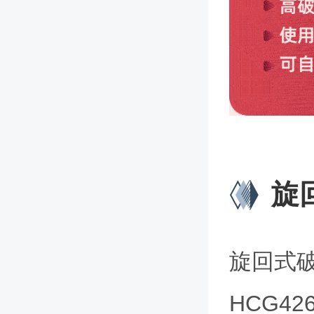
旋
旋回式
HCG42