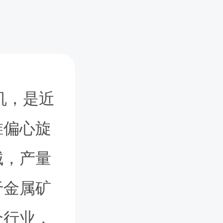
机，是近
锥偏心旋
‌，产量
于金属矿
个行业，