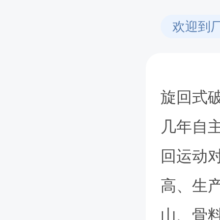
欢迎到
旋回式
几年自
回运动
高、生
山、骨