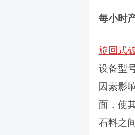
每小时产量
旋回式
设备型
因素影
面，使
石料之