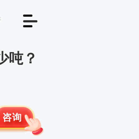
情
少吨？
咨询