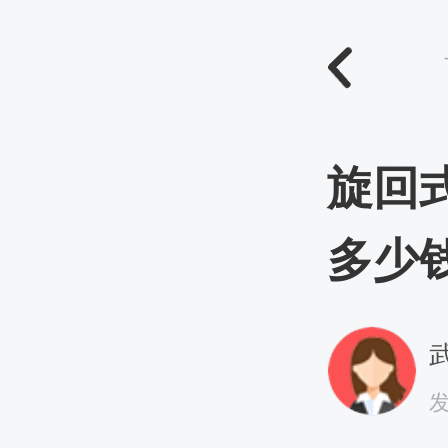
旋回
多少
武
发