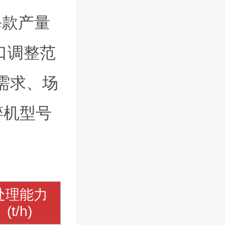
，每款产量
口调整范
量需求、场
碎机型号
处理能力
(t/h)